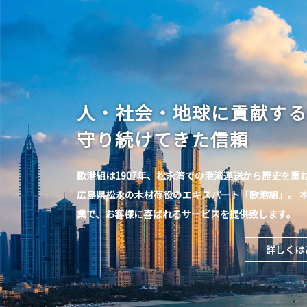
人・社会・地球に貢献する
守り続けてきた信頼
歌港組は1907年、松永湾での港湾運送から歴史を重
広島県松永の木材荷役のエキスパート「歌港組」。 
業で、お客様に喜ばれるサービスを提供致します。
詳しくは