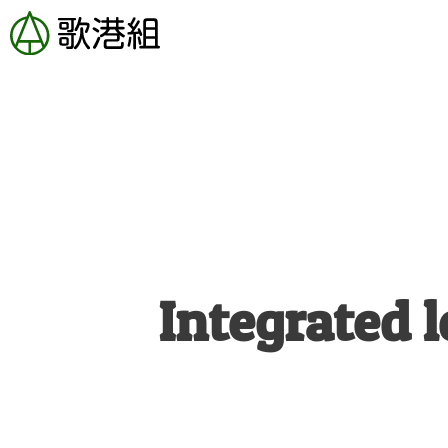
内
容
を
ス
キ
ッ
プ
Integrated 