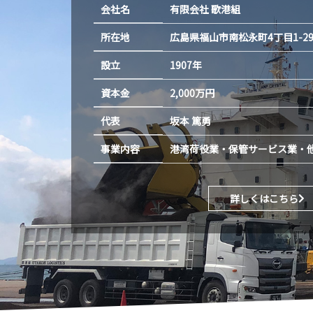
会社名
有限会社 歌港組
所在地
広島県福山市南松永町4丁目1-2
設立
1907年
資本金
2,000万円
代表
坂本 篤勇
事業内容
港湾荷役業・保管サービス業・
詳しくはこちら