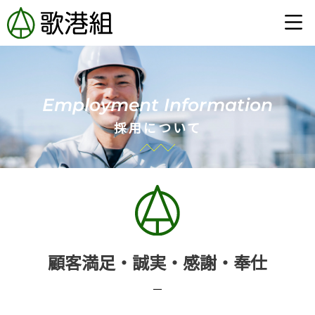
内
メ
容
ニ
を
ュ
ー
ス
キ
ッ
Employment Information
プ
採用について
顧客満足・誠実・感謝・奉仕